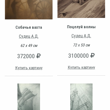
Поцелуй волны
Собачья вахта
Судец А.Д.
Судец А.Д.
72 х 53 см
62 х 49 см
3100000
372000
Купить картину
Купить картину