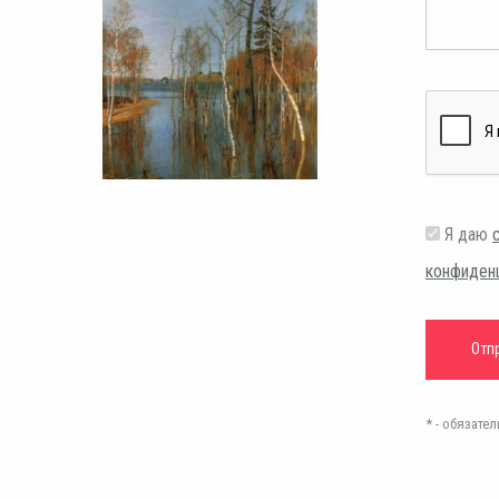
Я даю
конфиден
* - обязат