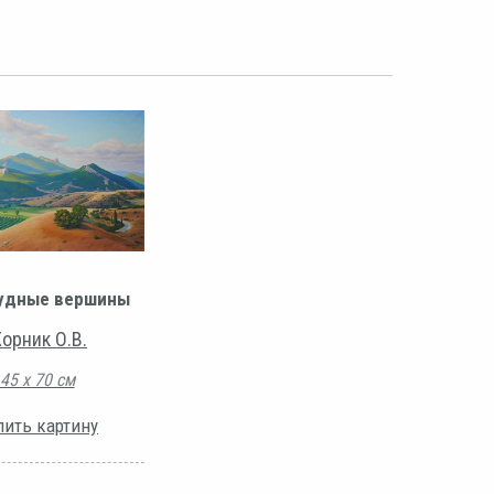
удные вершины
орник О.В.
45 х 70 см
пить картину