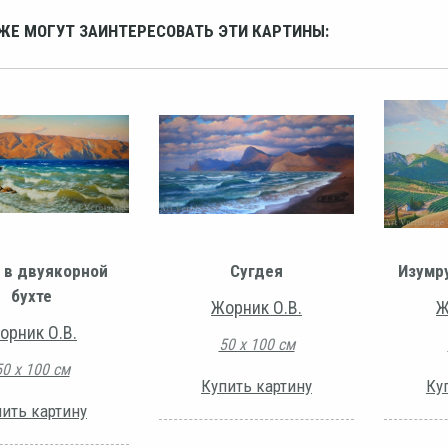
ЖЕ МОГУТ ЗАИНТЕРЕСОВАТЬ ЭТИ КАРТИНЫ:
 в двуякорной
Сугдея
Изумр
бухте
Жорник О.В.
Ж
орник О.В.
50 х 100 см
50 х 100 см
Купить картину
Ку
ить картину