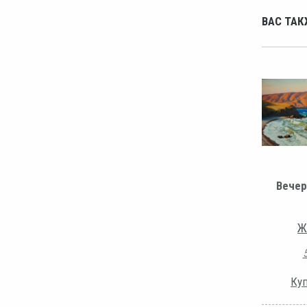
ВАС ТАК
Вечер
Ж
Куп