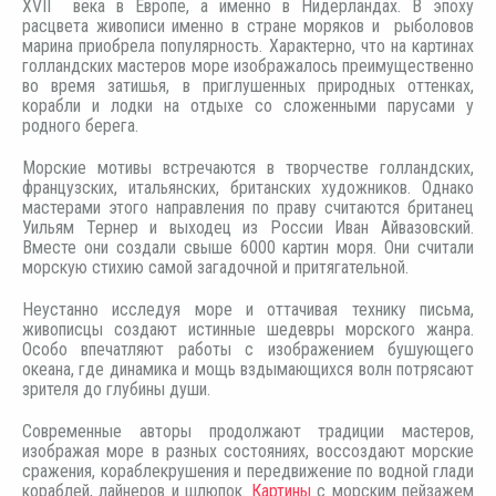
XVII века в Европе, а именно в Нидерландах. В эпоху
расцвета живописи именно в стране моряков и рыболовов
марина приобрела популярность. Характерно, что на картинах
голландских мастеров море изображалось преимущественно
во время затишья, в приглушенных природных оттенках,
корабли и лодки на отдыхе со сложенными парусами у
родного берега.
Морские мотивы встречаются в творчестве голландских,
французских, итальянских, британских художников. Однако
мастерами этого направления по праву считаются британец
Уильям Тернер и выходец из России Иван Айвазовский.
Вместе они создали свыше 6000 картин моря. Они считали
морскую стихию самой загадочной и притягательной.
Неустанно исследуя море и оттачивая технику письма,
живописцы создают истинные шедевры морского жанра.
Особо впечатляют работы с изображением бушующего
океана, где динамика и мощь вздымающихся волн потрясают
зрителя до глубины души.
Современные авторы продолжают традиции мастеров,
изображая море в разных состояниях, воссоздают морские
сражения, кораблекрушения и передвижение по водной глади
кораблей, лайнеров и шлюпок.
Картины
с морским пейзажем