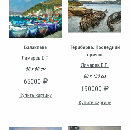
Териберка. Последний
Балаклава
причал
Лимарев Е.П.
Лимарев Е.П.
50 х 60 см
80 х 130 см
65000
190000
Купить картину
Купить картину