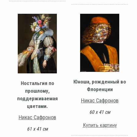
Юноша, рожденный во
Ностальгия по
Флоренции
прошлому,
поддерживаемая
Никас Сафронов
цветами.
60 х 41 см
Никас Сафронов
Купить картину
61 х 41 см