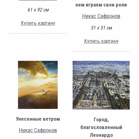
нем играем свои роли
61 х 92 см
Никас Сафронов
Купить картину
51 х 51 см
Купить картину
Унесенные ветром
Город,
благословленный
Никас Сафронов
Леонардо