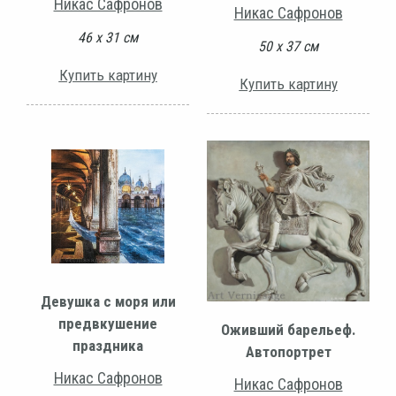
Никас Сафронов
Никас Сафронов
46 х 31 см
50 х 37 см
Купить картину
Купить картину
Девушка с моря или
предвкушение
Оживший барельеф.
праздника
Автопортрет
Никас Сафронов
Никас Сафронов