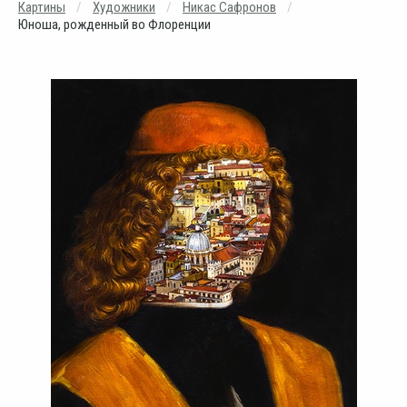
Картины
Художники
Никас Сафронов
Юноша, рожденный во Флоренции