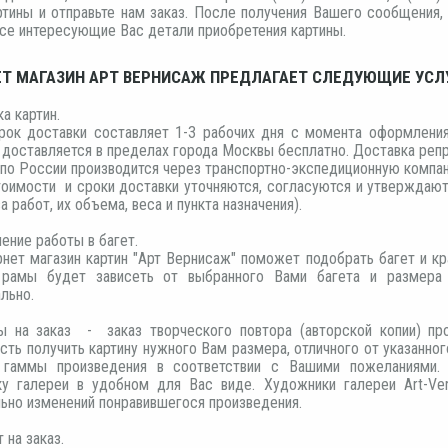
ртины и отправьте нам заказ. После получения Вашего сообщения, 
се интересующие Вас детали приобретения картины.
Т МАГАЗИН АРТ ВЕРНИСАЖ ПРЕДЛАГАЕТ СЛЕДУЮЩИЕ УСЛ
ка картин.
рок доставки составляет 1-3 рабочих дня с момента оформления 
доставляется в пределах города Москвы бесплатно. Доставка репро
по России производится через транспортно-экспедиционную компа
оимости и сроки доставки уточняются, согласуются и утверждают
а работ, их объема, веса и пункта назначения).
ение работы в багет.
нет магазин картин "Арт Вернисаж" поможет подобрать багет и к
 рамы будет зависеть от выбранного Вами багета и размера 
льно.
ны на заказ - заказ творческого повтора (авторской копии) пр
ть получить картину нужного Вам размера, отличного от указанног
 гаммы произведения в соответствии с Вашими пожеланиями.
ку галереи в удобном для Вас виде. Художники галереи Art-Ve
ьно изменений понравившегося произведения.
 на заказ.