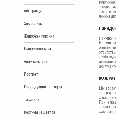
Картинна
предоста
Абстракция
пожелания
любой дру
Символизм
ПОРЯДО
Жанровая картина
Покупку 
Наличным 
оплаты н
Импрессионизм
отсутству
необходи
Анималистика
денежных
документа
Портрет
ВОЗВРАТ
Репродукции, постеры
Мы гаран
картину н
с возврат
Текстиль
При зака
заказанн
соответс
Картины из цветов