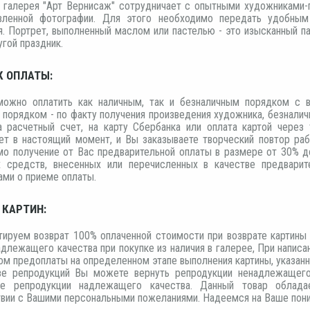
я галерея "Арт Вернисаж" сотрудничает с опытными художниками-
вленной фотографии. Для этого необходимо передать удобны
. Портрет, выполненный маслом или пастелью - это изысканный п
гой праздник.
К ОПЛАТЫ:
можно оплатить как наличным, так и безналичным порядком с
порядком - по факту получения произведения художника, безнали
а расчетный счет, на карту Сбербанка или оплата картой через 
ет в настоящий момент, и Вы заказываете творческий повтор раб
мо получение от Вас предварительной оплаты в размере от 30% д
 средств, внесенных или перечисленных в качестве предварит
ми о приеме оплаты.
 КАРТИН:
тируем возврат 100% оплаченной стоимости при возврате картины
адлежащего качества при покупке из наличия в галерее, При написа
ом предоплаты на определенном этапе выполнения картины, указанн
зе репродукций Вы можете вернуть репродукции ненадлежащего
ые репродукции надлежащего качества. Данный товар обладае
твии с Вашими персональными пожеланиями. Надеемся на Ваше пони