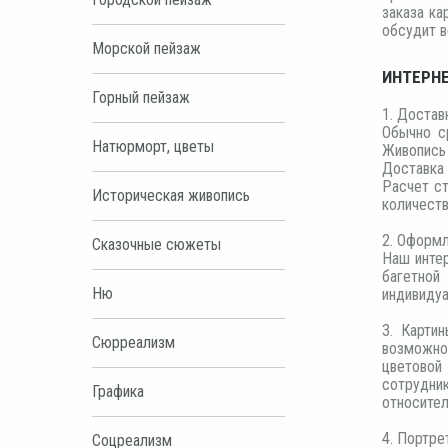
заказа ка
обсудит в
Морской пейзаж
ИНТЕРНЕ
Горный пейзаж
1. Достав
Обычно с
Натюрморт, цветы
Живопись 
Доставка 
Расчет ст
Историческая живопись
количеств
2. Оформл
Сказочные сюжеты
Наш интер
багетной
Ню
индивидуа
3. Карти
Сюрреализм
возможнос
цветовой
сотрудни
Графика
относител
4. Портрет
Соцреализм