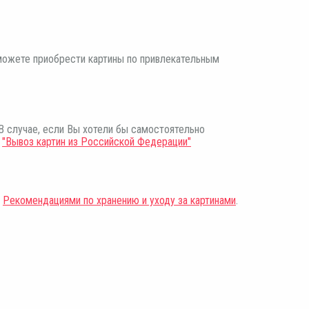
сможете приобрести картины по привлекательным
В случае, если Вы хотели бы самостоятельно
е
"Вывоз картин из Российской Федерации"
с
Рекомендациями по хранению и уходу за картинами
.