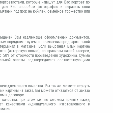
портретистами, которые напишут для Вас портрет по
м для Вас способом фотографию и выразить свои
амятный подарок на юбилей, семейное торжество или
 выдачей Вам надлежаще оформленных документов.
чным порядком - путем перечисления предварительной
терминал в магазине. Если выбранная Вами картина
оты (авторскую копию), по правилам нашей галереи,
о 50% от стоимости произведения художника. Сумма
ельной оплаты, подтверждается соответствующими
 ненадлежащего качества. Вы также можете вернуть
нии картины на заказ, Вы можете отказаться от заказа
ом в договоре.
 качества, при этом мы не сможем принять назад
т качествами индивидуального, изготовленного в
мание.