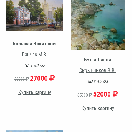
Большая Никитская
Ланчак М.В.
Бухта Ласпи
35 х 50 см
Скрынников В.В.
27000
36000
50 х 45 см
Купить картину
52000
65000
Купить картину