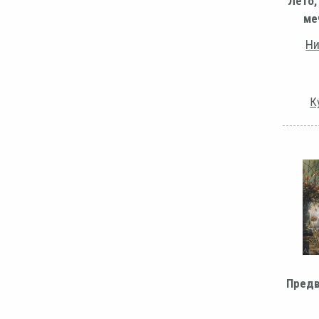
Лето,
ме
Ни
К
Предв