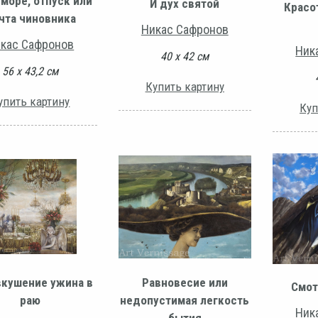
 море, отпуск или
И дух святой
Красо
чта чиновника
Никас Сафронов
кас Сафронов
Ник
40 х 42 см
56 х 43,2 см
Купить картину
упить картину
Куп
кушение ужина в
Равновесие или
Смот
раю
недопустимая легкость
Ник