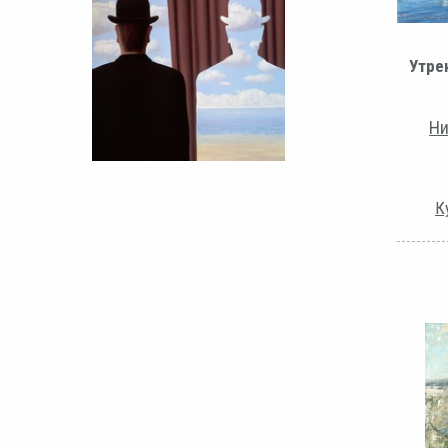
Утре
Ни
К