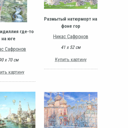
Размытый натюрморт на
фоне гор
 идиллия где-то
Никас Сафронов
на юге
41 х 52 см
ас Сафронов
Купить картину
90 х 70 см
ить картину