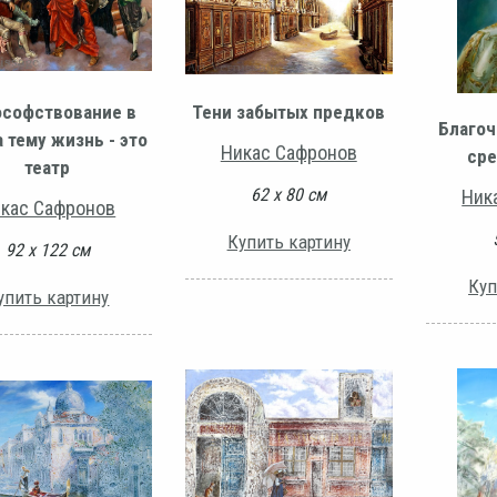
софствование в
Тени забытых предков
Благоч
 тему жизнь - это
Никас Сафронов
сре
театр
62 х 80 см
Ник
кас Сафронов
Купить картину
92 х 122 см
Куп
упить картину