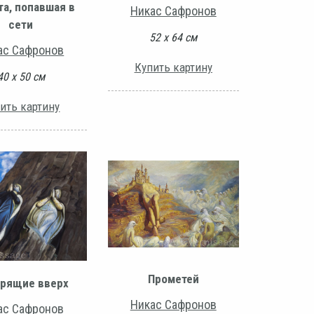
та, попавшая в
Никас Сафронов
сети
52 х 64 см
ас Сафронов
Купить картину
40 х 50 см
ить картину
Прометей
рящие вверх
Никас Сафронов
ас Сафронов