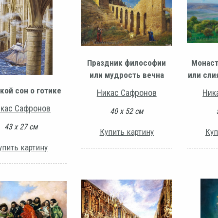
Праздник философии
Монас
или мудрость вечна
или сли
кой сон о готике
Никас Сафронов
Ник
кас Сафронов
40 х 52 см
43 х 27 см
Купить картину
Куп
упить картину