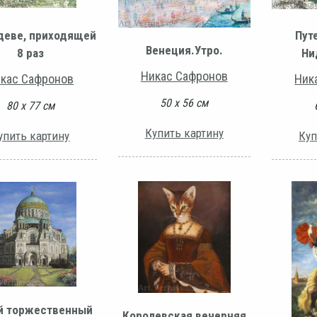
 деве, приходящей
Пут
Венеция.Утро.
8 раз
Ни
Никас Сафронов
кас Сафронов
Ник
50 х 56 см
80 х 77 см
Купить картину
упить картину
Куп
й торжественный
Королевская вечерняя