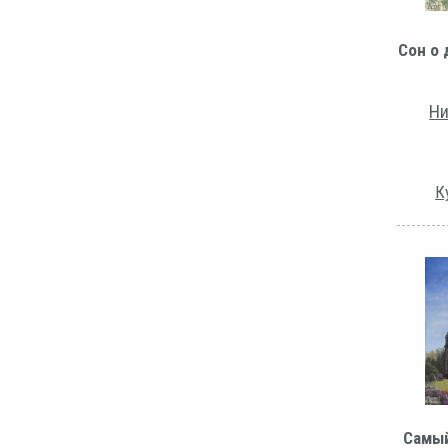
Сон о
Ни
К
Самы