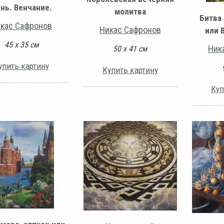
нь. Венчание.
молитва
Битва
кас Сафронов
Никас Сафронов
или 
45 х 35 см
Ник
50 х 41 см
упить картину
Купить картину
Куп