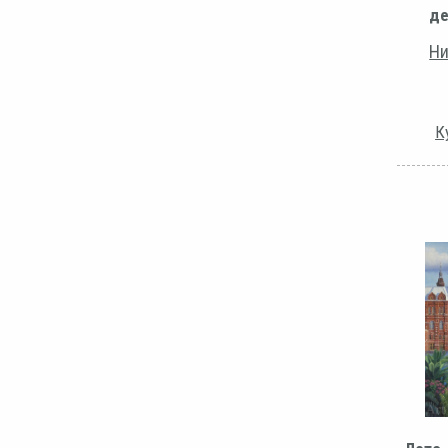
де
Ни
К