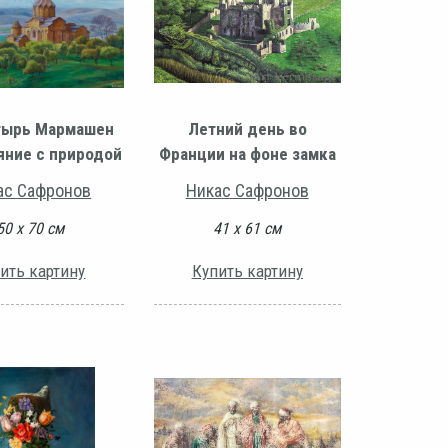
тырь Мармашен
Летний день во
яние с природой
Франции на фоне замка
ас Сафронов
Никас Сафронов
50 х 70 см
41 х 61 см
ить картину
Купить картину