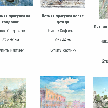
нняя прогулка на
Летняя прогулка после
гондолах
дождя
Летняя
кас Сафронов
Никас Сафронов
59 х 86 см
40 х 50 см
Ник
упить картину
Купить картину
Куп