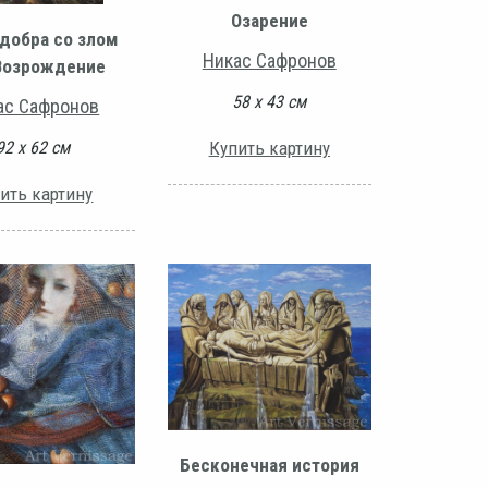
Озарение
 добра со злом
Никас Сафронов
Возрождение
58 х 43 см
ас Сафронов
Купить картину
92 х 62 см
ить картину
Бесконечная история