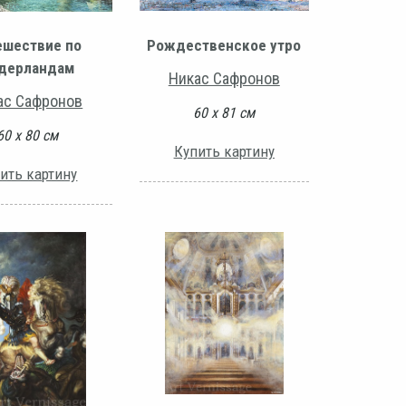
ешествие по
Рождественское утро
дерландам
Никас Сафронов
ас Сафронов
60 х 81 см
60 х 80 см
Купить картину
ить картину