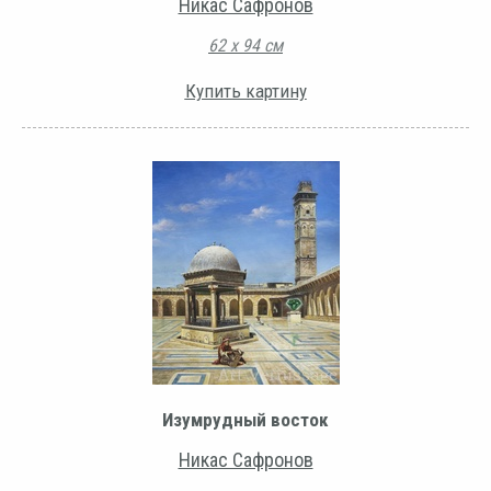
Никас Сафронов
62 х 94 см
Купить картину
Изумрудный восток
Никас Сафронов