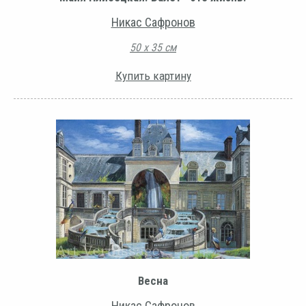
Никас Сафронов
50 х 35 см
Купить картину
Весна
Никас Сафронов