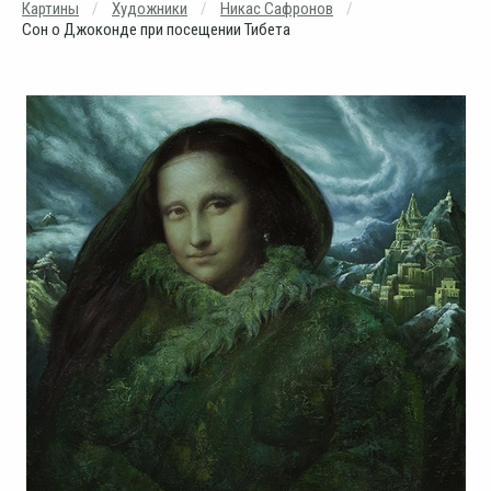
Картины
Художники
Никас Сафронов
Сон о Джоконде при посещении Тибета