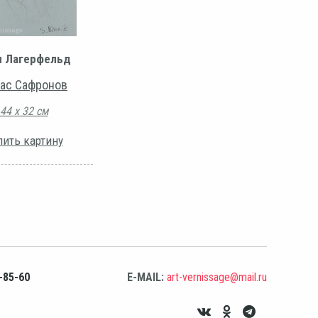
л Лагерфельд
ас Сафронов
44 х 32 см
пить картину
-85-60
E-MAIL:
art-vernissage@mail.ru