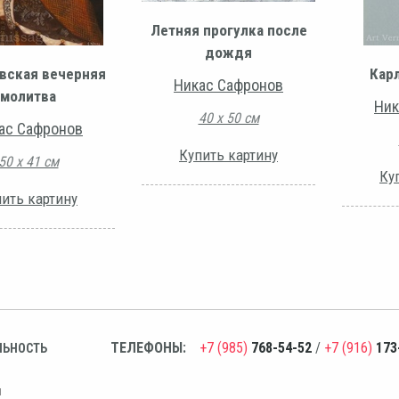
Летняя прогулка после
дождя
вская вечерняя
Кар
Никас Сафронов
молитва
Ник
40 х 50 см
ас Сафронов
Купить картину
50 х 41 см
Ку
ить картину
ТЕЛЕФОНЫ:
+7 (985)
768-54-52
/
+7 (916)
173
ЛЬНОСТЬ
н