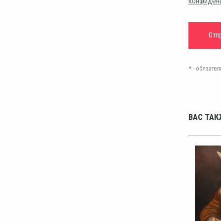
конфиден
* - обязат
ВАС ТАК