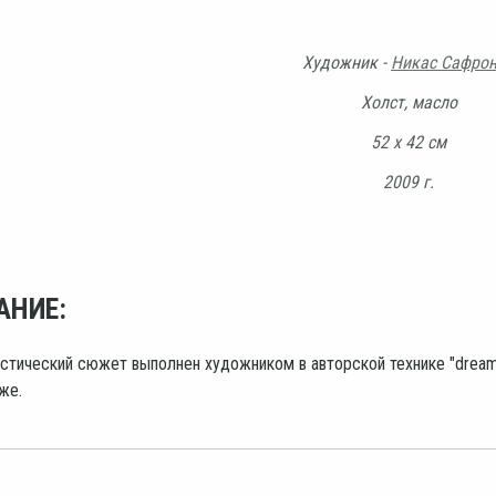
Художник -
Никас Сафро
Холст, масло
52 х 42 см
2009 г.
АНИЕ:
тический сюжет выполнен художником в авторской технике "dream v
же.