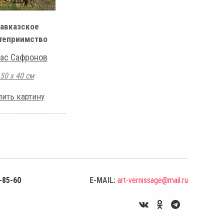
авказское
теприимство
ас Сафронов
50 х 40 см
пить картину
-85-60
E-MAIL:
art-vernissage@mail.ru