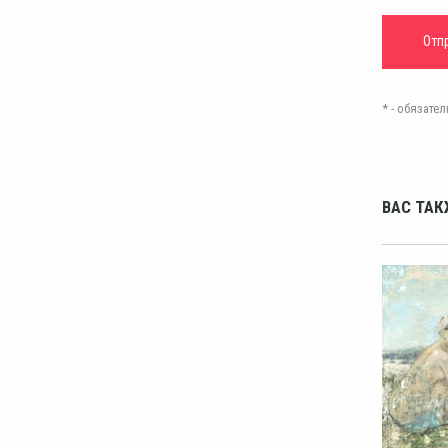
* - обязат
ВАС ТАК