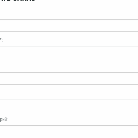
*:
рий: