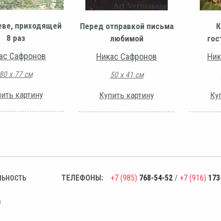
еве, приходящей
Перед отправкой письма
К
8 раз
любимой
гос
ас Сафронов
Никас Сафронов
Ник
80 х 77 см
50 х 41 см
ить картину
Купить картину
Ку
ТЕЛЕФОНЫ:
+7 (985)
768-54-52
/
+7 (916)
173
ЛЬНОСТЬ
н