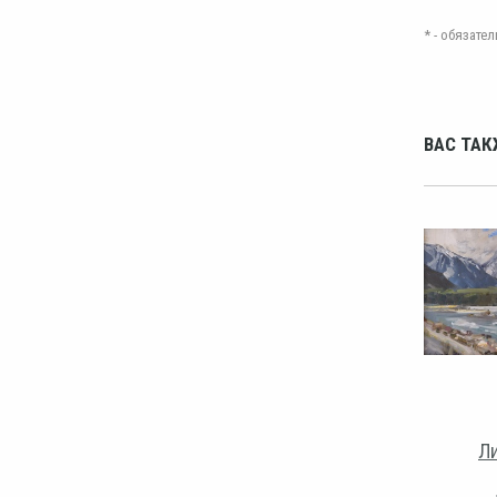
* - обязат
ВАС ТАК
Ли