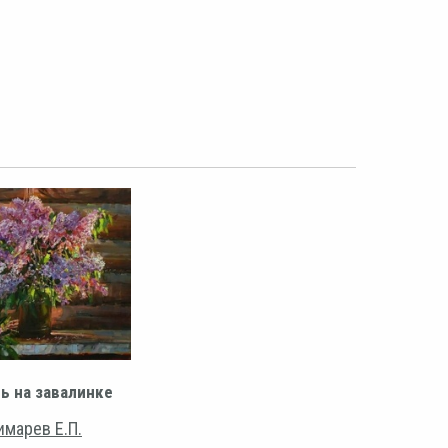
ь на завалинке
имарев Е.П.