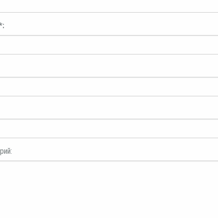
*:
рий: