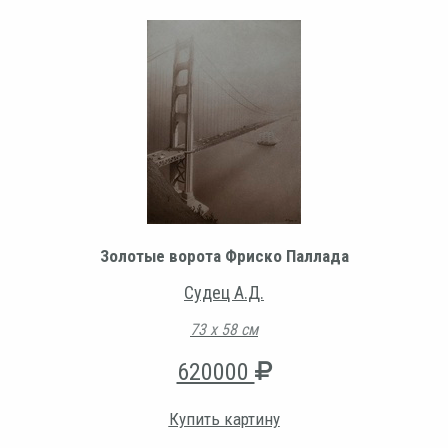
Золотые ворота Фриско Паллада
Судец А.Д.
73 х 58 см
620000
Купить картину