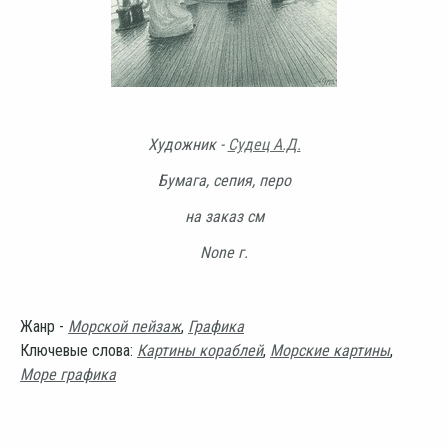
Художник -
Судец А.Д.
Бумага, сепия, перо
на заказ см
None г.
Жанр -
Морской пейзаж
,
Графика
Ключевые слова:
Картины кораблей
,
Морские картины
,
Море графика