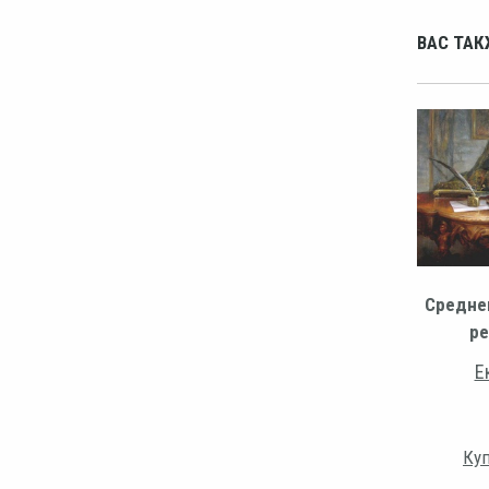
ВАС ТАК
Средне
ре
Е
Куп