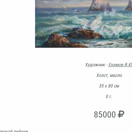
Художник -
Екимов В.Ю
Холст, масло
35 х 80 см
0 г.
85000
рской пейзаж