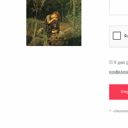
Я даю
конфиден
* - обязат