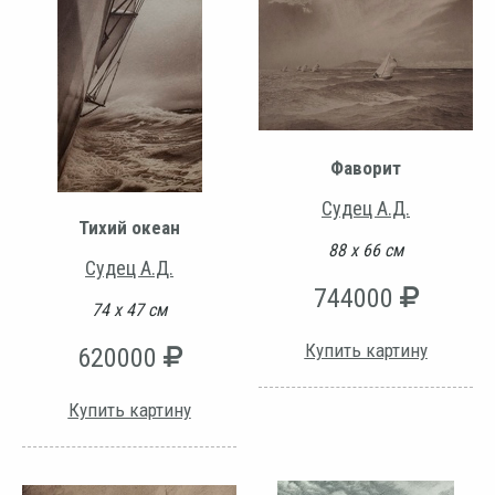
Фаворит
Судец А.Д.
Тихий океан
88 х 66 см
Судец А.Д.
744000
74 х 47 см
Купить картину
620000
Купить картину