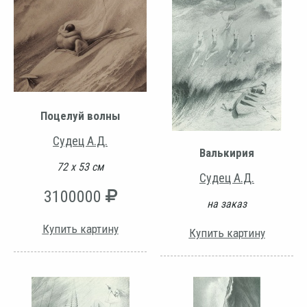
Поцелуй волны
Судец А.Д.
Валькирия
72 х 53 см
Судец А.Д.
3100000
на заказ
Купить картину
Купить картину