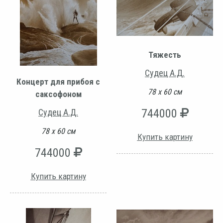
Тяжесть
Судец А.Д.
Концерт для прибоя с
78 х 60 см
саксофоном
744000
Судец А.Д.
78 х 60 см
Купить картину
744000
Купить картину