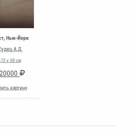
т, Нью-Йорк
Судец А.Д.
73 х 58 см
20000
пить картину