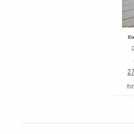
Юж
С
2
Куп