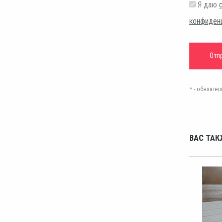
Я даю
конфиден
* - обязат
ВАС ТАК