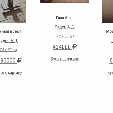
Глаз бога
Судец А.Д.
ный крест
Мос
70 х 35 см
удец А.Д.
434000
74 х 53 см
Купить картину
790000
6
ить картину
Ку