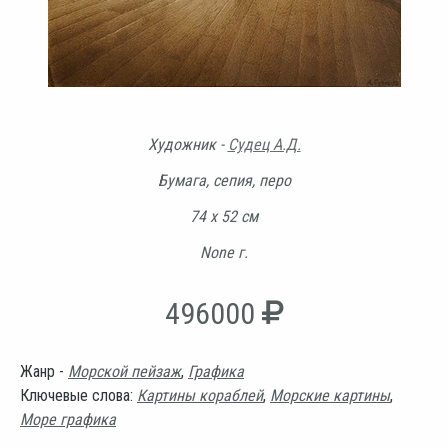
Художник -
Судец А.Д.
Бумага, сепия, перо
74 х 52 см
None г.
496000
Жанр -
Морской пейзаж
,
Графика
Ключевые слова:
Картины кораблей
,
Морские картины
,
Море графика