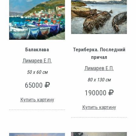
Териберка. Последний
Балаклава
причал
Лимарев Е.П.
Лимарев Е.П.
50 х 60 см
80 х 130 см
65000
190000
Купить картину
Купить картину