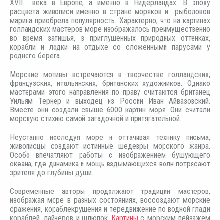
XVII века в Европе, а именно в Нидерландах. В эпоху
расцвета живописи именно в стране моряков и рыболовов
марина приобрела популярность. Характерно, что на картинах
голландских мастеров море изображалось преимущественно
во время затишья, в приглушенных природных оттенках,
корабли и лодки на отдыхе со сложенными парусами у
родного берега.
Морские мотивы встречаются в творчестве голландских,
французских, итальянских, британских художников. Однако
мастерами этого направления по праву считаются британец
Уильям Тернер и выходец из России Иван Айвазовский.
Вместе они создали свыше 6000 картин моря. Они считали
морскую стихию самой загадочной и притягательной.
Неустанно исследуя море и оттачивая технику письма,
живописцы создают истинные шедевры морского жанра.
Особо впечатляют работы с изображением бушующего
океана, где динамика и мощь вздымающихся волн потрясают
зрителя до глубины души.
Современные авторы продолжают традиции мастеров,
изображая море в разных состояниях, воссоздают морские
сражения, кораблекрушения и передвижение по водной глади
кораблей, лайнеров и шлюпок.
Картины
с морским пейзажем