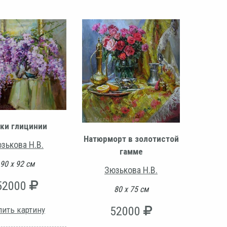
ки глицинии
Натюрморт в золотистой
зькова Н.В.
гамме
90 х 92 см
Зюзькова Н.В.
52000
80 х 75 см
52000
пить картину