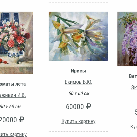
Ирисы
Вет
Екимов В.Ю.
оматы лета
Зю
50 х 60 см
зживин И.В.
60000
80 х 60 см
20000
Купить картину
Ку
ить картину