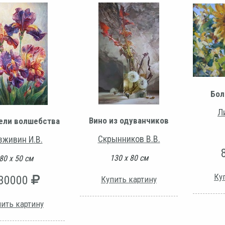
Бол
Л
Вино из одуванчиков
ели волшебства
Скрынников В.В.
зживин И.В.
130 х 80 см
80 х 50 см
Ку
30000
Купить картину
ить картину