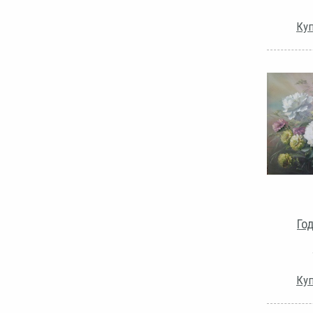
Куп
Го
Куп