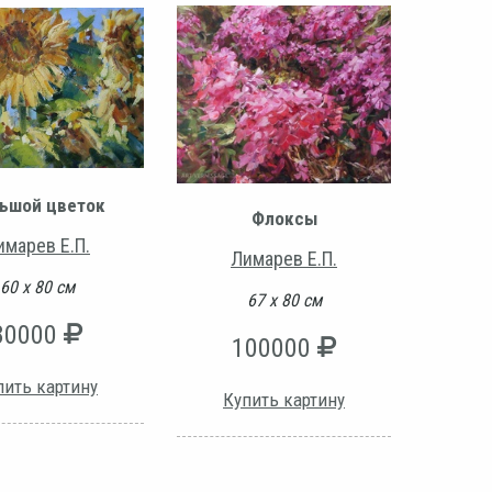
ьшой цветок
Флоксы
имарев Е.П.
Лимарев Е.П.
60 х 80 см
67 х 80 см
80000
100000
пить картину
Купить картину