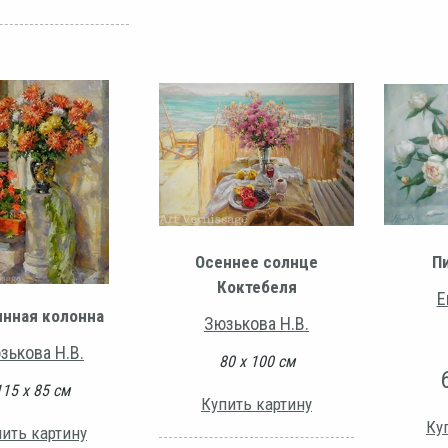
Осеннее солнце
П
Коктебеля
Е
инная колонна
Зюзькова Н.В.
зькова Н.В.
80 х 100 см
115 х 85 см
Купить картину
Ку
ить картину