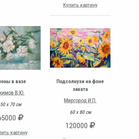
Купить картину
ионы в вазе
Подсолнухи на фоне
заката
кимов В.Ю.
Миргород И.П.
50 х 70 см
60 х 80 см
65000
120000
пить картину