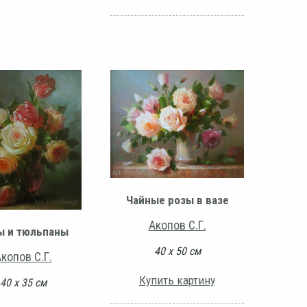
Чайные розы в вазе
Акопов С.Г.
ы и тюльпаны
40 х 50 см
копов С.Г.
Купить картину
40 х 35 см