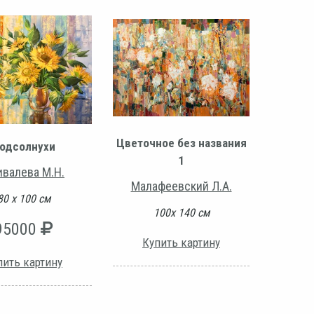
Цветочное без названия
одсолнухи
1
ивалева М.Н.
Малафеевский Л.А.
80 х 100 см
100х 140 см
95000
Купить картину
пить картину