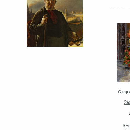
Стар
Зю
Куп