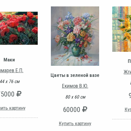
Маки
П
марев Е.П.
Жг
Цветы в зеленой вазе
44 х 76 см
Екимов В.Ю.
75000
80 х 60 см
ить картину
60000
Ку
Купить картину