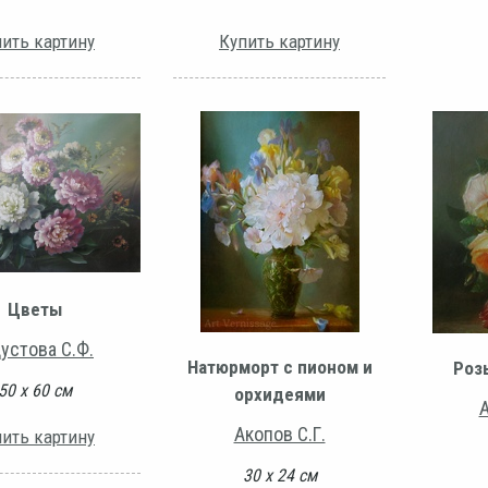
ить картину
Купить картину
Цветы
дустова С.Ф.
Натюрморт с пионом и
Роз
50 х 60 см
орхидеями
А
Акопов С.Г.
ить картину
30 х 24 см