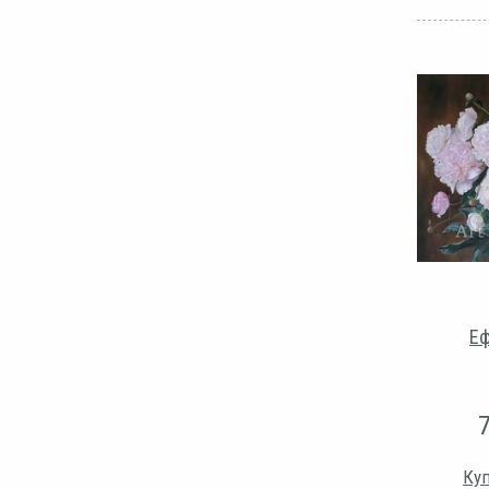
Еф
Куп