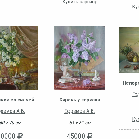
Купить картину
Ку
Натюрм
Го
ник со свечей
Сирень у зеркала
ремов А.Б.
Ефремов А.Б.
Ку
60 х 70 см
61 х 51 см
60000
45000