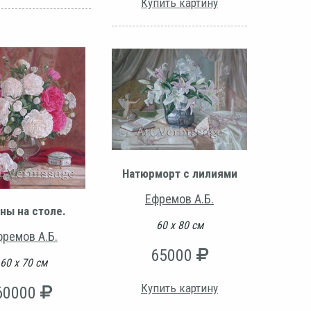
Купить картину
Натюрморт с лилиями
Ефремов А.Б.
ны на столе.
60 х 80 см
фремов А.Б.
65000
60 х 70 см
Купить картину
60000