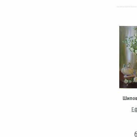
Шипов
Еф