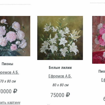
Пионы
Белые лилии
Пио
ремов А.Б.
Ефремов А.Б.
Е
70 х 80 см
80 х 80 см
70000
75000
ить картину