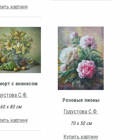
пить картину
орт с ананасом
дустова С.Ф.
Розовые пионы
60 х 80 см
Годустова С.Ф.
пить картину
70 х 50 см
Купить картину