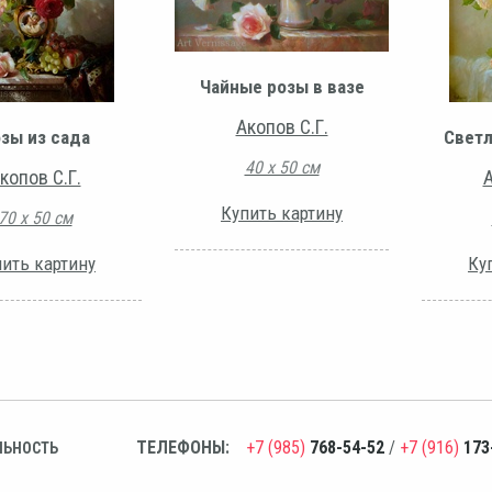
Чайные розы в вазе
Акопов С.Г.
зы из сада
Светл
40 х 50 см
копов С.Г.
А
Купить картину
70 х 50 см
ить картину
Ку
ТЕЛЕФОНЫ:
+7 (985)
768-54-52
/
+7 (916)
173
ЛЬНОСТЬ