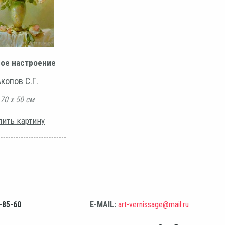
ое настроение
копов С.Г.
70 х 50 см
пить картину
-85-60
E-MAIL:
art-vernissage@mail.ru