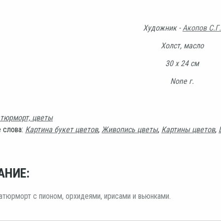
Художник -
Акопов С.Г.
Холст, масло
30 х 24 см
None г.
тюрморт, цветы
 слова:
Картина букет цветов
,
Живопись цветы
,
Картины цветов
,
АНИЕ:
тюрморт с пионом, орхидеями, ирисами и вьюнками.