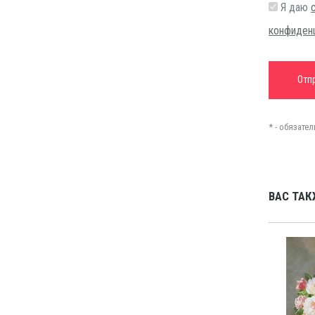
Я даю
конфиден
* - обязат
ВАС ТАК