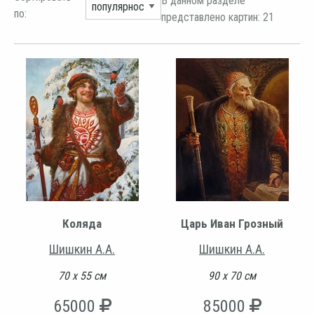
В данном разделе
по:
представлено картин: 21
Коляда
Царь Иван Грозный
Шишкин А.А.
Шишкин А.А.
70 х 55 см
90 х 70 см
65000
85000