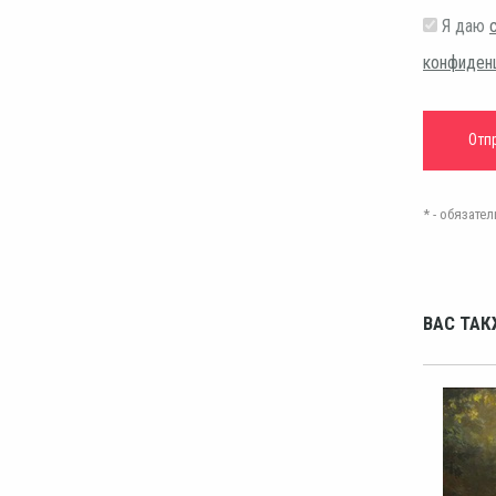
Я даю
конфиден
* - обязат
ВАС ТАК