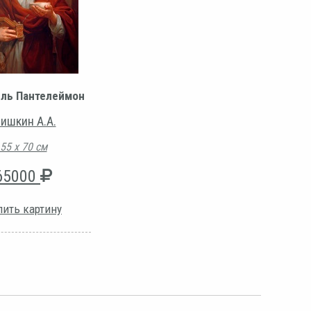
ль Пантелеймон
ишкин А.А.
55 х 70 см
65000
пить картину