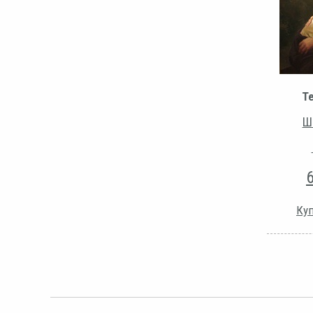
Т
Ш
Куп