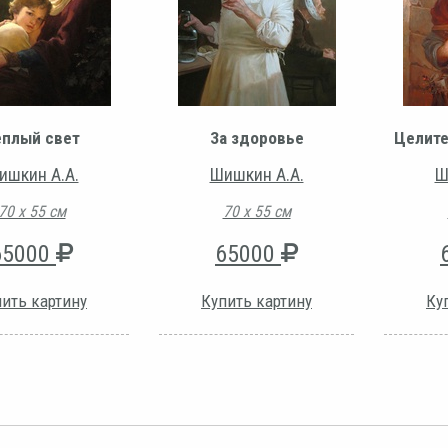
еплый свет
За здоровье
Целите
ишкин А.А.
Шишкин А.А.
Ш
70 х 55 см
70 х 55 см
65000
65000
ить картину
Купить картину
Ку