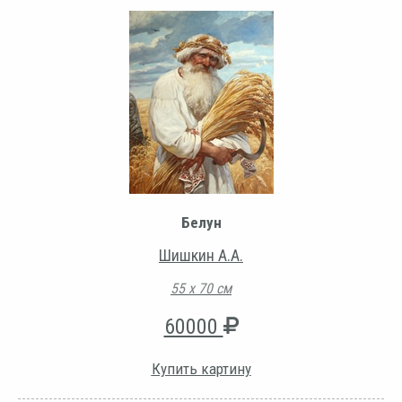
Белун
Шишкин А.А.
55 х 70 см
60000
Купить картину