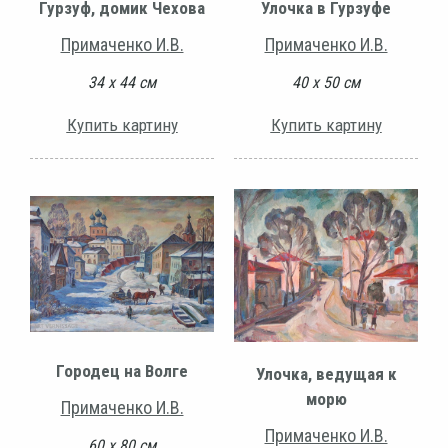
Гурзуф, домик Чехова
Улочка в Гурзуфе
Примаченко И.В.
Примаченко И.В.
34 х 44 см
40 х 50 см
Купить картину
Купить картину
Городец на Волге
Улочка, ведущая к
морю
Примаченко И.В.
Примаченко И.В.
60 х 80 см