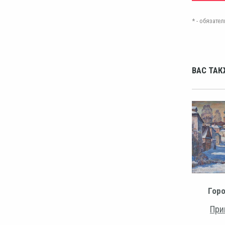
* - обязат
ВАС ТАК
Горо
При