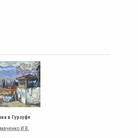
чка в Гурзуфе
маченко И.В.