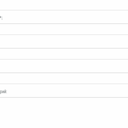
*:
рий: