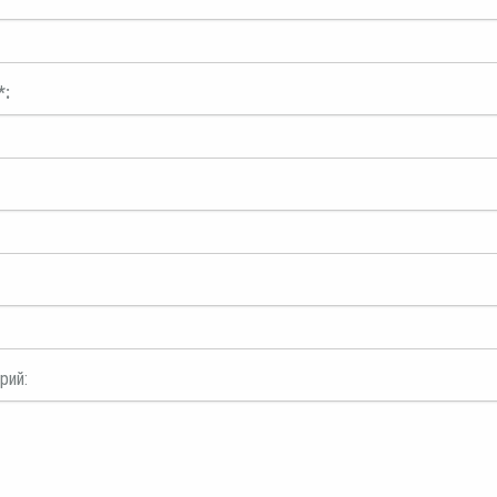
*:
рий: