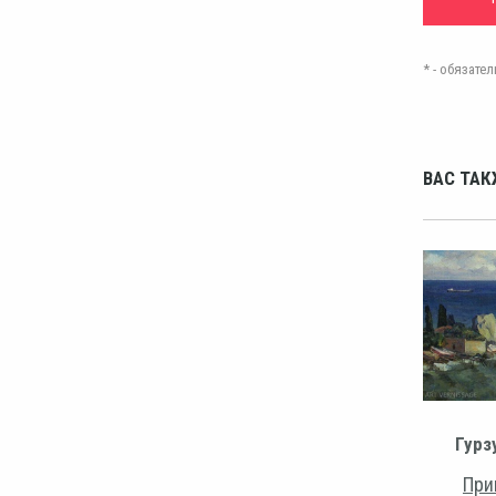
* - обязат
ВАС ТАК
Гурз
При