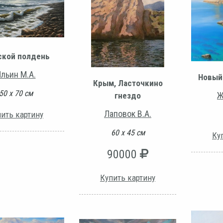
кой полдень
льин М.А.
Новый
Крым, Ласточкино
50 х 70 см
Ж
гнездо
Лаповок В.А.
ить картину
60 х 45 см
Ку
90000
Купить картину