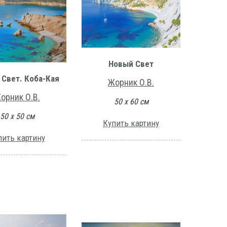
Новый Свет
 Свет. Коба-Кая
Жорник О.В.
орник О.В.
50 х 60 см
50 х 50 см
Купить картину
пить картину