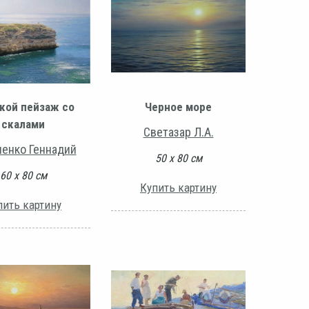
кой пейзаж со
Черное море
скалами
Светазар Л.А.
енко Геннадий
50 х 80 см
60 х 80 см
Купить картину
пить картину