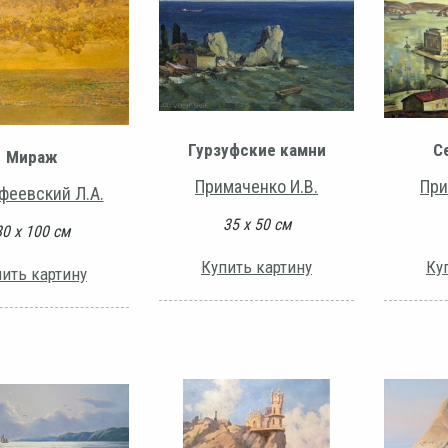
Гурзуфские камни
С
Мираж
Примаченко И.В.
При
феевский Л.А.
35 х 50 см
80 х 100 см
Купить картину
Ку
ить картину