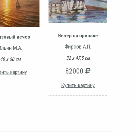
Вечер на причале
нзовый вечер
Фирсов А.П.
Ильин М.А.
32 х 47,5 см
40 х 50 см
82000
пить картину
Купить картину