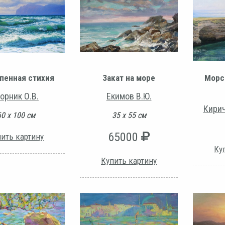
пенная стихия
Закат на море
Морс
орник О.В.
Екимов В.Ю.
Кирич
60 х 100 см
35 х 55 см
65000
ить картину
Ку
Купить картину