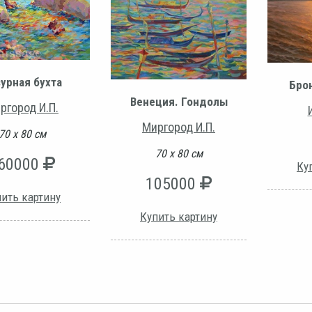
урная бухта
Бро
Венеция. Гондолы
ргород И.П.
Миргород И.П.
70 х 80 см
70 х 80 см
60000
Ку
105000
ить картину
Купить картину