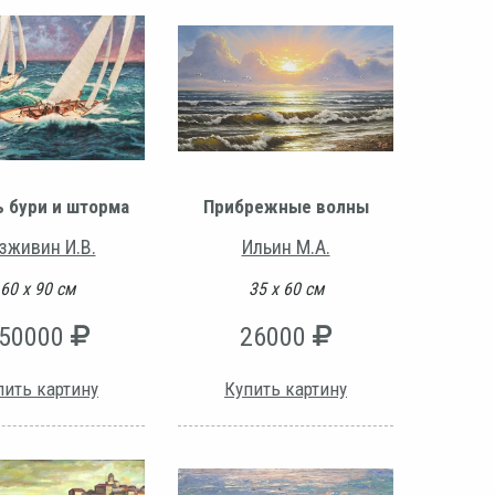
ь бури и шторма
Прибрежные волны
зживин И.В.
Ильин М.А.
60 х 90 см
35 х 60 см
50000
26000
пить картину
Купить картину