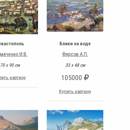
Блики на воде
евастополь
Фирсов А.П.
маченко И.В.
33 х 48 см
70 х 90 см
105000
пить картину
Купить картину