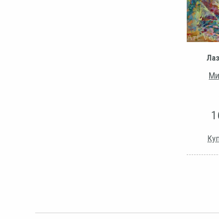
Лаз
Ми
1
Куп