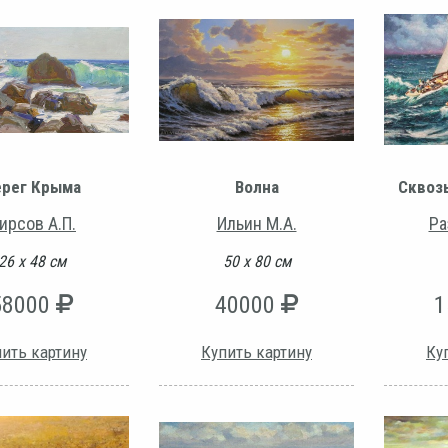
ерег Крыма
Волна
Сквоз
ирсов А.П.
Ильин М.А.
Ра
26 х 48 см
50 х 80 см
58000
40000
1
ить картину
Купить картину
Ку