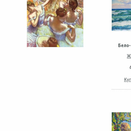
Бело-
Ж
Куп