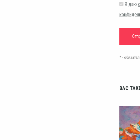
Я даю
конфиден
* - обязат
ВАС ТАК