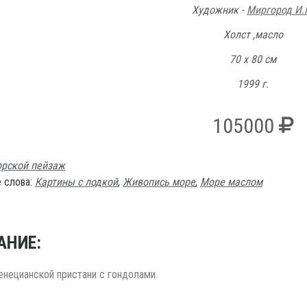
Художник -
Миргород И.
Холст ,масло
70 х 80 см
1999 г.
105000
рской пейзаж
 слова:
Картины с лодкой
,
Живопись море
,
Море маслом
АНИЕ:
нецианской пристани с гондолами.