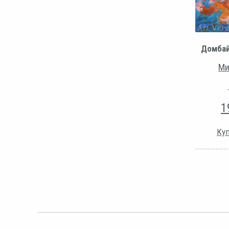
Домбай
Ми
1
Куп