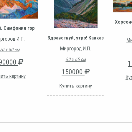
Херсон
. Симфония гор
Здравствуй, утро! Кавказ
ргород И.П.
Ми
Миргород И.П.
70 х 80 см
90 х 65 см
90000
1
150000
ить картину
Ку
Купить картину