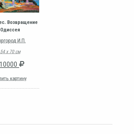
ес. Возвращение
Одиссея
ргород И.П.
54 х 70 см
10000
пить картину