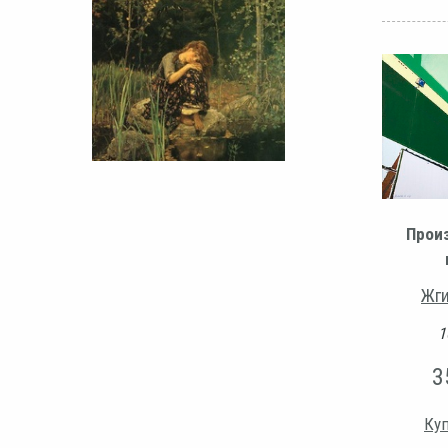
Прои
Жги
1
3
Куп