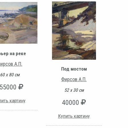
рьер на реке
ирсов А.П.
Под мостом
60 х 80 см
Фирсов А.П.
55000
52 х 30 см
пить картину
40000
Купить картину