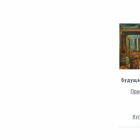
Будуща
При
Куп