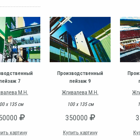
зводственный
Производственный
Прои
пейзаж 7
пейзаж 9
валева М.Н.
Жгивалева М.Н.
Жг
00 х 135 см
100 х 135 см
1
50000
350000
3
ить картину
Купить картину
Ку