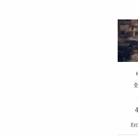
Ф
Куп