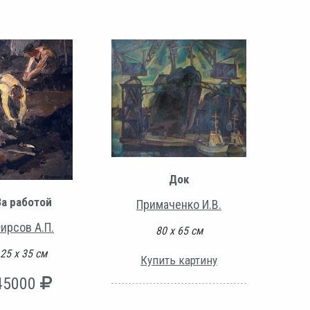
Док
За работой
Примаченко И.В.
ирсов А.П.
80 х 65 см
25 х 35 см
Купить картину
45000