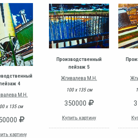
Производственный
Прои
пейзаж 5
зводственный
Жгивалева М.Н.
Жг
пейзаж 4
100 х 135 см
1
валева М.Н.
350000
3
00 х 135 см
Купить картину
Ку
50000
ить картину