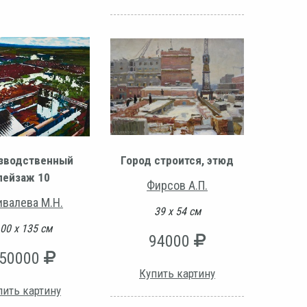
зводственный
Город строится, этюд
пейзаж 10
Фирсов А.П.
ивалева М.Н.
39 х 54 см
00 х 135 см
94000
50000
Купить картину
пить картину