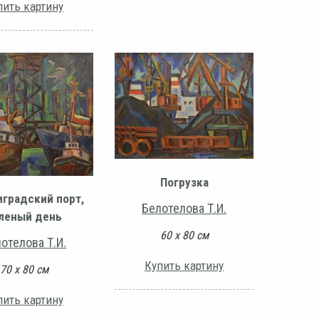
пить картину
Погрузка
градский порт,
Белотелова Т.И.
леный день
60 х 80 см
отелова Т.И.
Купить картину
70 х 80 см
пить картину