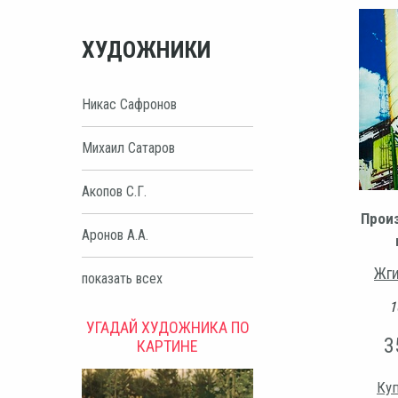
ХУДОЖНИКИ
Никас Сафронов
Михаил Сатаров
Акопов С.Г.
Прои
Аронов А.А.
Жги
показать всех
1
УГАДАЙ ХУДОЖНИКА ПО
3
КАРТИНЕ
Куп