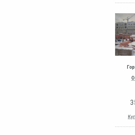
Гор
Ф
3
Куп