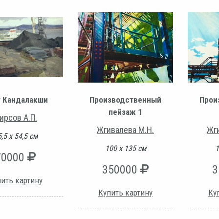
т Кандалакши
Производственный
Прои
пейзаж 1
ирсов А.П.
Жгивалева М.Н.
Жг
,5 х 54,5 см
100 х 135 см
1
70000
350000
3
ить картину
Купить картину
Ку