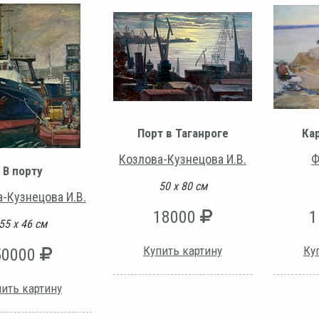
Порт в Таганроге
Ка
Козлова-Кузнецова И.В.
Ф
В порту
50 х 80 см
-Кузнецова И.В.
18000
1
55 х 46 см
Купить картину
Ку
50000
ить картину