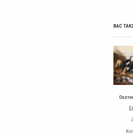
ВАС ТАК
Охотн
Е
Куп