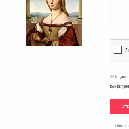
Я даю
конфиден
* - обязат