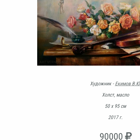
Художник -
Екимов В.Ю
Холст, масло
50 х 95 см
2017 г.
90000