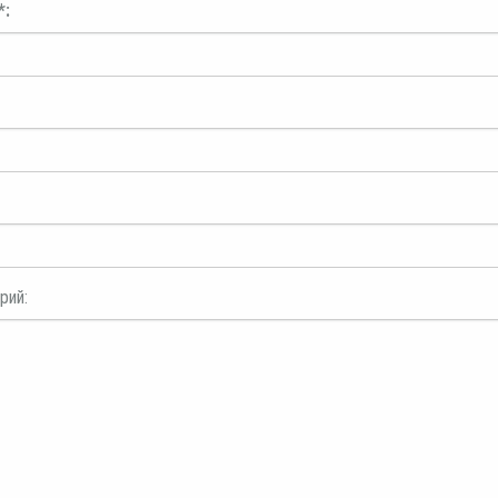
*:
рий: