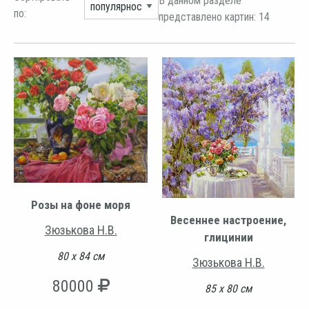
В данном разделе
по:
представлено картин: 14
Розы на фоне моря
Весеннее настроение,
Зюзькова Н.В.
глицинии
80 х 84 см
Зюзькова Н.В.
80000
85 х 80 см