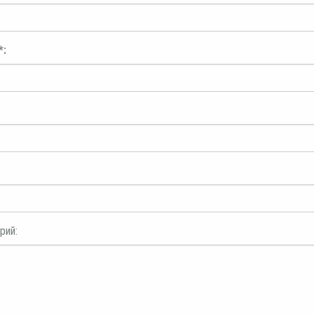
*:
рий: