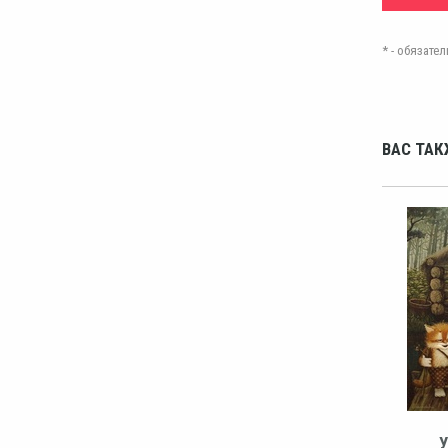
* - обязат
ВАС ТАК
У