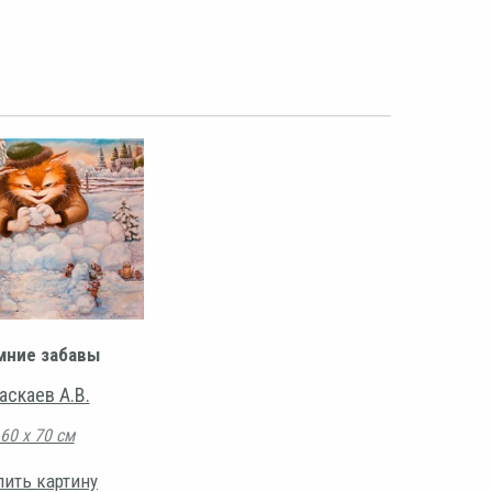
мние забавы
аскаев А.В.
60 х 70 см
пить картину