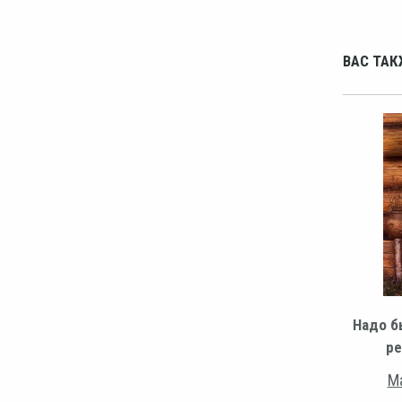
ВАС ТАК
Надо б
ре
Ма