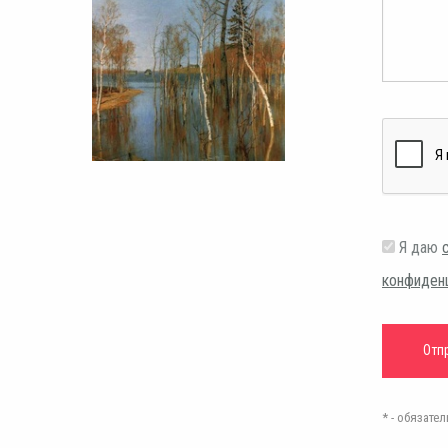
Я даю
конфиден
* - обязат