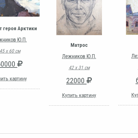
т героя Арктики
жников Ю.П.
Матрос
45 х 60 см
Ле
Лежников Ю.П.
60000
42 х 31 см
ить картину
22000
Ку
Купить картину