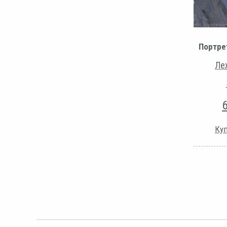
Портре
Ле
Куп