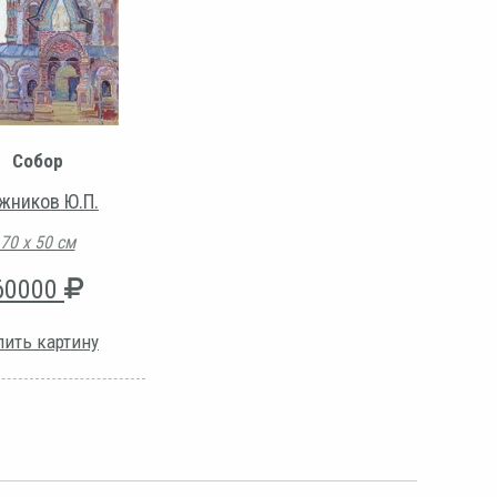
Собор
жников Ю.П.
70 х 50 см
60000
пить картину