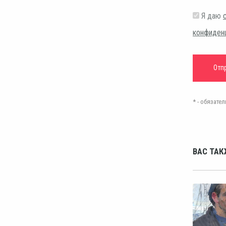
Я даю
конфиден
* - обязат
ВАС ТАК