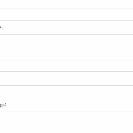
*:
рий: