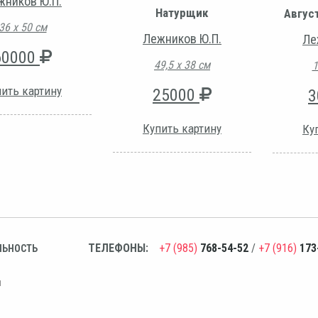
жников Ю.П.
Натурщик
Авгус
36 х 50 см
Лежников Ю.П.
Ле
60000
49,5 х 38 см
1
ить картину
25000
3
Купить картину
Ку
ТЕЛЕФОНЫ:
+7 (985)
768-54-52
/
+7 (916)
173
ЛЬНОСТЬ
н