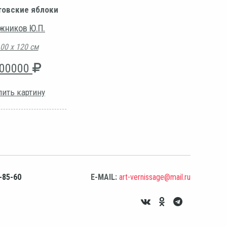
товские яблоки
жников Ю.П.
00 х 120 см
00000
пить картину
-85-60
E-MAIL:
art-vernissage@mail.ru