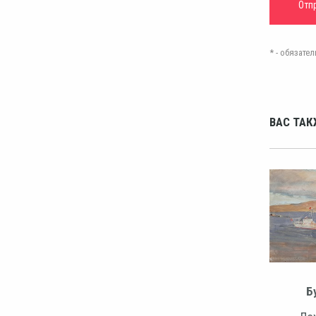
* - обязат
ВАС ТАК
Б