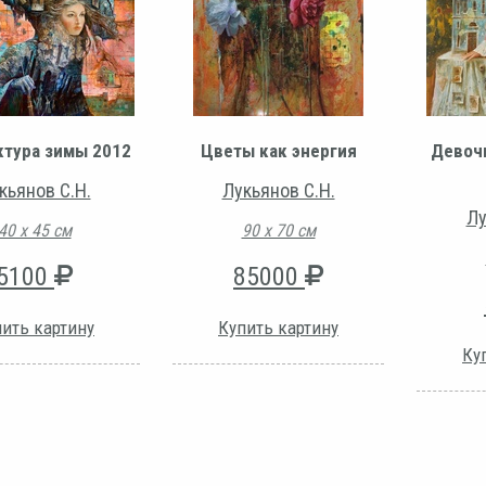
ктура зимы 2012
Цветы как энергия
Девочк
кьянов С.Н.
Лукьянов С.Н.
Лу
40 х 45 см
90 х 70 см
5100
85000
ить картину
Купить картину
Ку