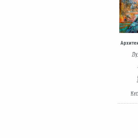
Архите
Лу
Куп