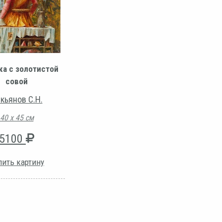
а с золотистой
совой
кьянов С.Н.
40 х 45 см
5100
пить картину