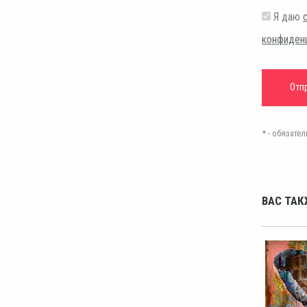
Я даю
конфиден
* - обязат
ВАС ТАК