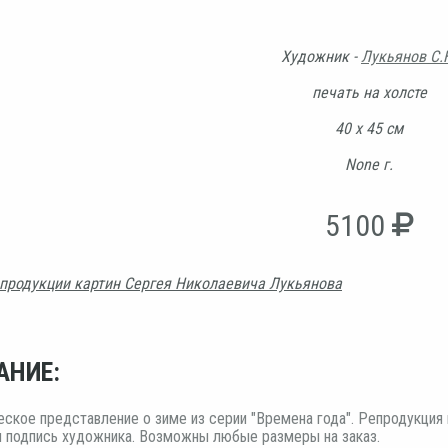
Художник -
Лукьянов С.
печать на холсте
40 х 45 см
None г.
5100
продукции картин Сергея Николаевича Лукьянова
АНИЕ:
ское представление о зиме из серии "Времена года". Репродукция 
я подпись художника. Возможны любые размеры на заказ.