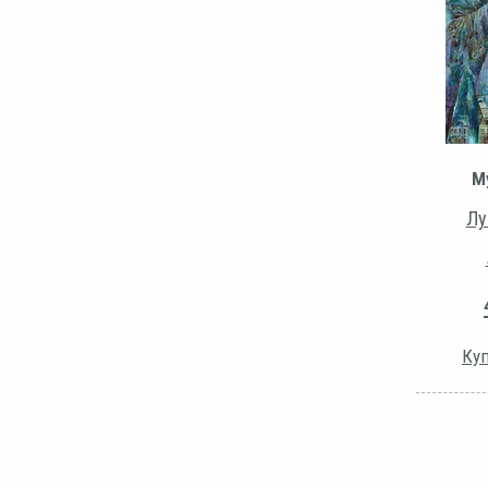
М
Лу
Куп