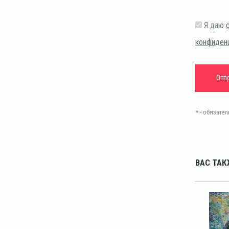
Я даю
конфиден
* - обязат
ВАС ТАК