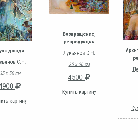
Возвращение,
репродукция
Архи
уза дождя
Лукьянов С.Н.
р
кьянов С.Н.
25 х 60 см
Лу
35 х 50 см
4500
4900
Купить картину
ить картину
Ку