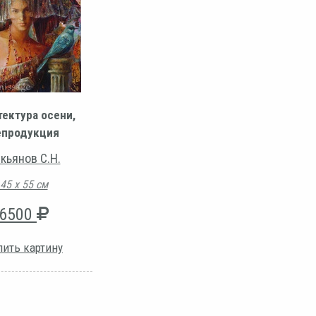
тектура осени,
епродукция
кьянов С.Н.
45 х 55 см
6500
пить картину