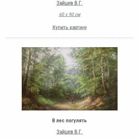
Зайцев В.Г.
60 х 90 см
Купить картину
В лес погулять
Зайцев В.Г.