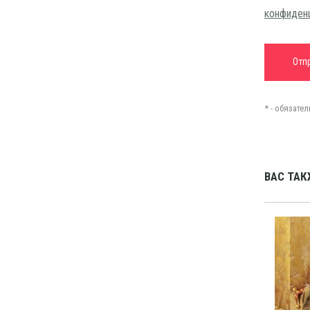
конфиден
* - обязат
ВАС ТАК