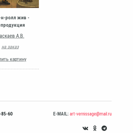
-н-ролл жив -
епродукция
аскаев А.В.
на заказ
пить картину
-85-60
E-MAIL:
art-vernissage@mail.ru