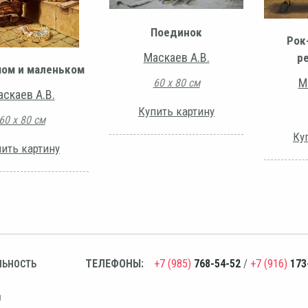
Поединок
Рок
Маскаев А.В.
р
шом и маленьком
М
60 х 80 см
скаев А.В.
Купить картину
60 х 80 см
Ку
ить картину
ТЕЛЕФОНЫ:
+7 (985)
768-54-52
/
+7 (916)
173
ЛЬНОСТЬ
н