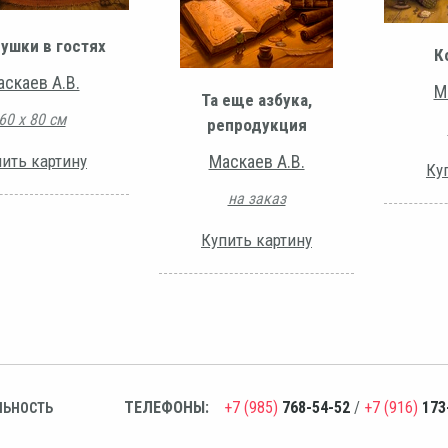
ушки в гостях
К
скаев А.В.
М
Та еще азбука,
60 х 80 см
репродукция
ить картину
Маскаев А.В.
Ку
на заказ
Купить картину
ТЕЛЕФОНЫ:
+7 (985)
768-54-52
/
+7 (916)
173
ЛЬНОСТЬ