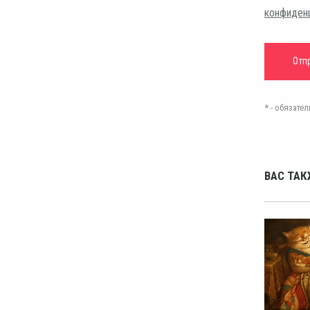
конфиден
* - обязат
ВАС ТАК