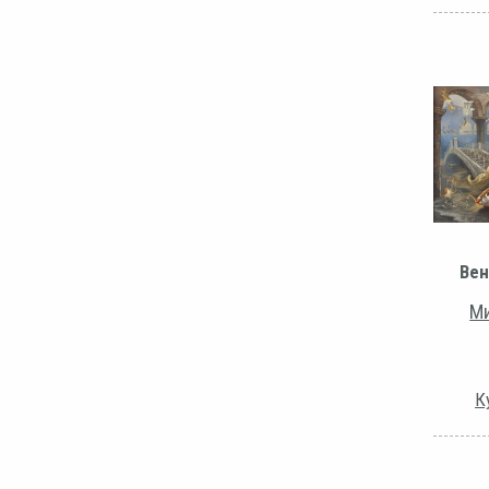
Вен
Ми
К