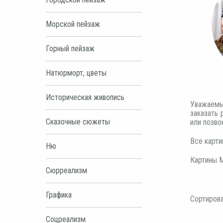
Морской пейзаж
Горный пейзаж
Натюрморт, цветы
Историческая живопись
Уважаемы
заказать 
Сказочные сюжеты
или позво
Все карт
Ню
Картины М
Сюрреализм
Графика
Сортирова
Соцреализм