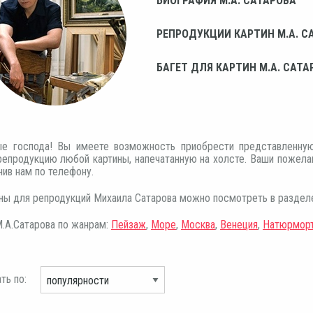
БИОГРАФИЯ М.А. САТАРОВА
РЕПРОДУКЦИИ КАРТИН М.А. С
БАГЕТ ДЛЯ КАРТИН М.А. САТА
е господа! Вы имеете возможность приобрести представленную
репродукцию любой картины, напечатанную на холсте. Ваши пожела
нив нам по телефону.
ины для репродукций Михаила Сатарова можно посмотреть в разде
.А.Сатарова по жанрам:
Пейзаж
,
Море
,
Москва
,
Венеция
,
Натюрмор
ть по: