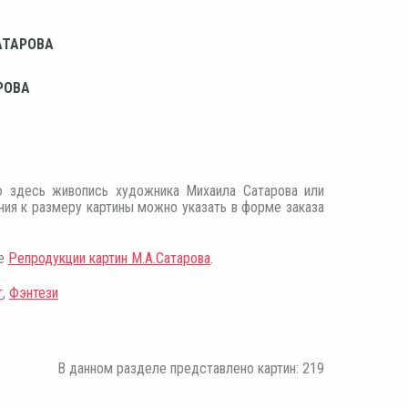
АТАРОВА
РОВА
 здесь живопись художника Михаила Сатарова или
ния к размеру картины можно указать в форме заказа
ле
Репродукции картин М.А.Сатарова
.
т
,
Фэнтези
В данном разделе представлено картин: 219