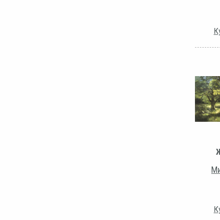
К
Ми
К