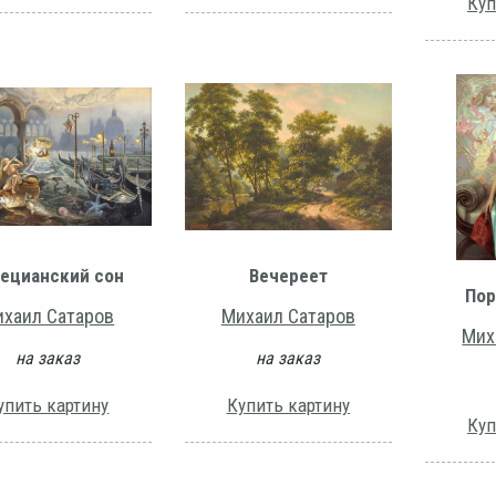
Куп
ецианский сон
Вечереет
Пор
хаил Сатаров
Михаил Сатаров
Мих
на заказ
на заказ
упить картину
Купить картину
Куп