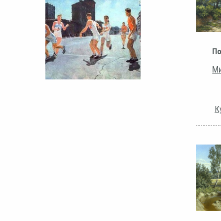
По
Ми
К