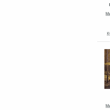
Ми
К
Ми