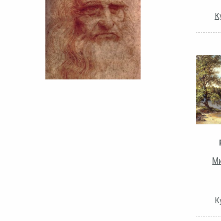
К
Ми
К