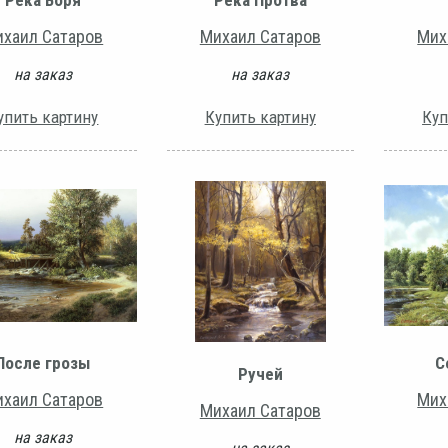
хаил Сатаров
Михаил Сатаров
Мих
на заказ
на заказ
упить картину
Купить картину
Куп
После грозы
С
Ручей
хаил Сатаров
Мих
Михаил Сатаров
на заказ