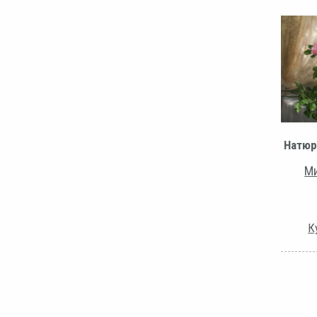
Натюр
Ми
К