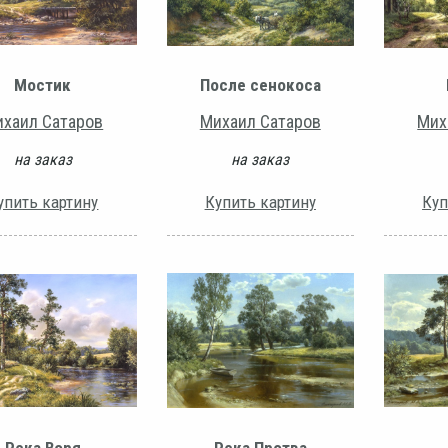
Мостик
После сенокоса
хаил Сатаров
Михаил Сатаров
Мих
на заказ
на заказ
упить картину
Купить картину
Куп
Река Воря
Река Протва