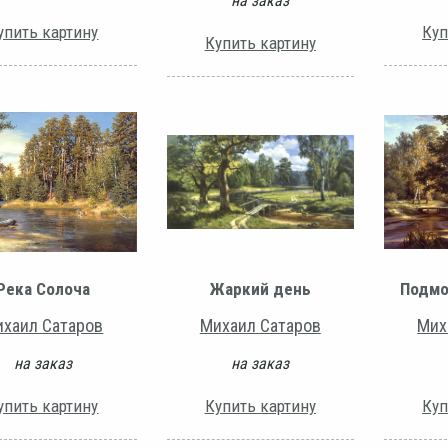
на заказ
упить картину
Куп
Купить картину
Река Солоча
Жаркий день
Подмо
хаил Сатаров
Михаил Сатаров
Мих
на заказ
на заказ
упить картину
Купить картину
Куп