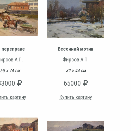
 переправе
Весенний мотив
ирсов А.П.
Фирсов А.П.
50 х 74 см
32 х 44 см
83000
65000
пить картину
Купить картину