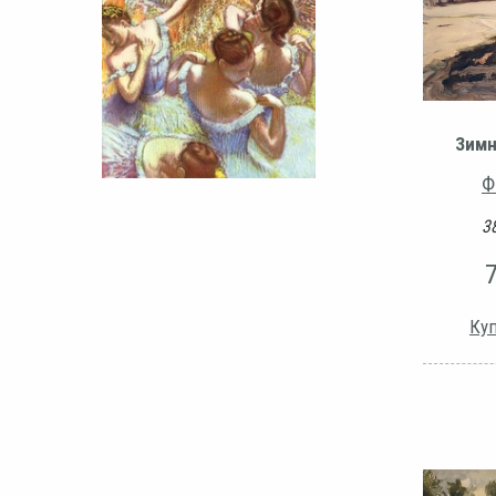
Зимн
Ф
38
Куп