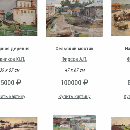
рная деревня
Сельский мостик
На
жников Ю.П.
Фирсов А.П.
Ф
39 х 57 см
47 х 67 см
35000
100000
ить картину
Купить картину
Ку