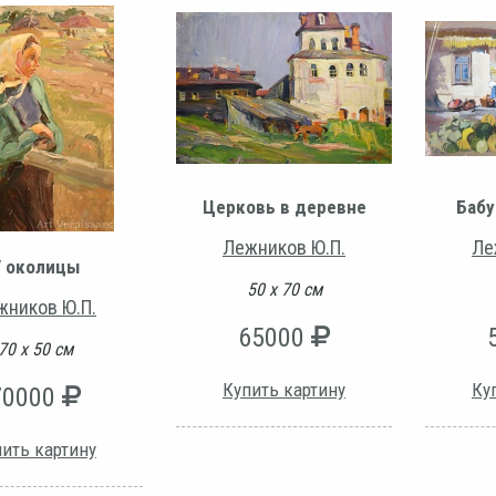
Церковь в деревне
Баб
Лежников Ю.П.
Ле
У околицы
50 х 70 см
жников Ю.П.
65000
70 х 50 см
Купить картину
Ку
70000
ить картину