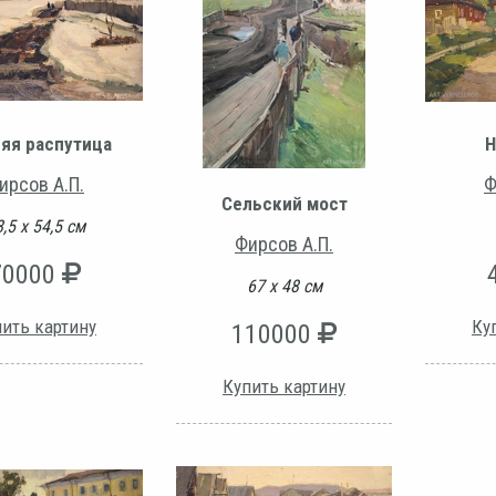
яя распутица
Н
ирсов А.П.
Ф
Сельский мост
,5 х 54,5 см
Фирсов А.П.
70000
67 х 48 см
ить картину
Ку
110000
Купить картину