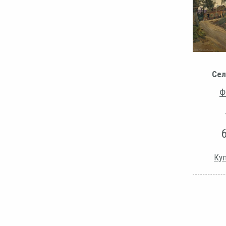
Сел
Ф
Куп