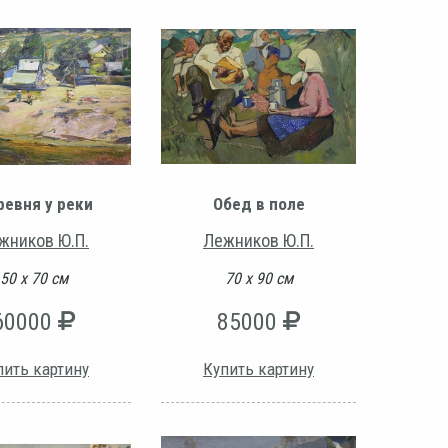
евня у реки
Обед в поле
жников Ю.П.
Лежников Ю.П.
50 х 70 см
70 х 90 см
60000
85000
пить картину
Купить картину