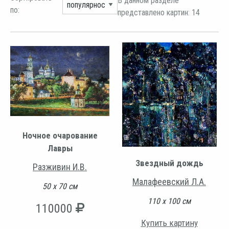
В данном разделе
по:
представлено картин: 14
Ночное очарование
Лавры
Звездный дождь
Разживин И.В.
Малафеевский Л.А.
50 х 70 см
110 х 100 см
110000
Купить картину