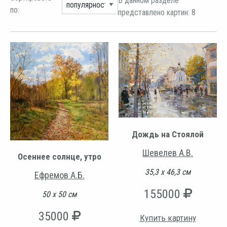
В данном разделе
по:
представлено картин: 8
Дождь на Стоялой
Шевелев А.В.
Осеннее солнце, утро
35,3 х 46,3 см
Ефремов А.Б.
155000
50 х 50 см
35000
Купить картину