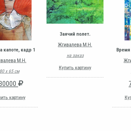
Заячий полет.
Жгивалева М.Н.
а капоте, кадр 1
Время
на заказ
валева М.Н.
Жг
Купить картину
80 х 65 см
30000
ить картину
Ку