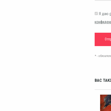
Я даю
конфиден
* - обязат
ВАС ТАК