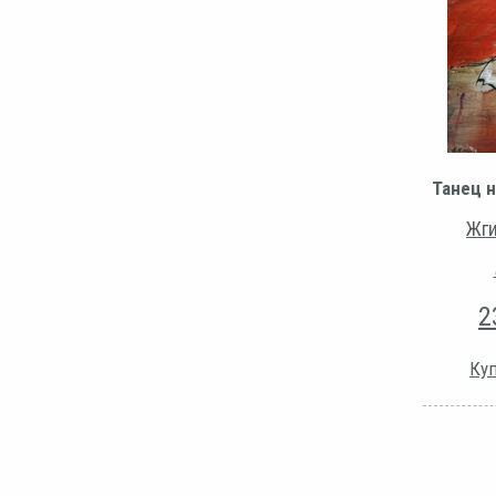
Танец н
Жги
2
Куп