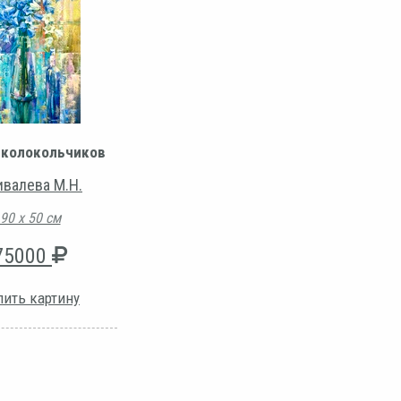
 колокольчиков
ивалева М.Н.
90 х 50 см
75000
пить картину