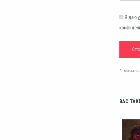
Я даю
конфиден
* - обязат
ВАС ТАК