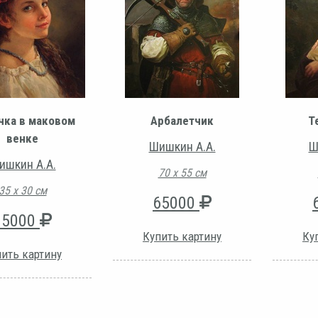
чка в маковом
Арбалетчик
Т
венке
Шишкин А.А.
Ш
ишкин А.А.
70 х 55 см
35 х 30 см
65000
35000
Купить картину
Ку
ить картину