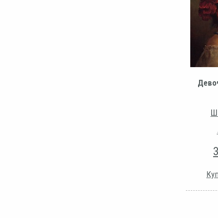
Дево
Ш
Куп