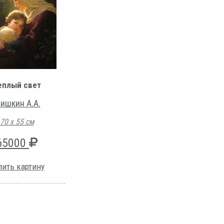
еплый свет
ишкин А.А.
70 х 55 см
65000
пить картину