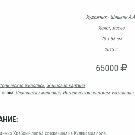
Художник -
Шишкин А.А
Холст, масло
70 х 55 см
2013 г.
65000
торическая живопись
,
Жанровая картина
 слова:
Славянская живопись
,
Исторические картины
,
Батальная
АНИЕ:
адимир Храбрый перед сражением на Куликовом поле.