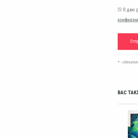
Я даю
конфиден
* - обязат
ВАС ТАК