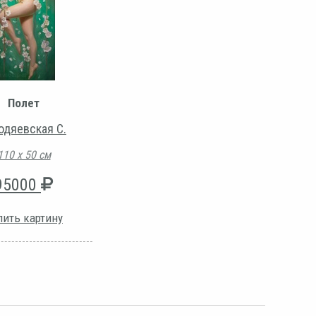
Полет
одяевская С.
110 х 50 см
95000
пить картину