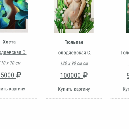
Хоста
Тюльпан
одяевская С.
Голодяевская С.
Гол
110 х 70 см
120 х 90 см см
95000
100000
ить картину
Купить картину
Ку